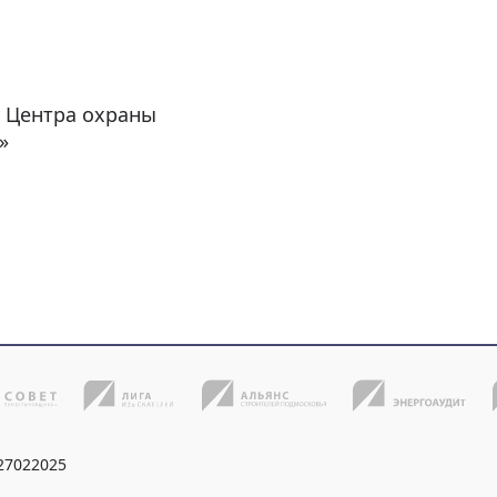
у Центра охраны
»
27022025